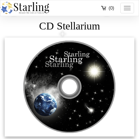
(0)
Toggl
navig
CD Stellarium