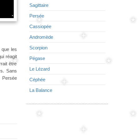
Sagittaire
Petit Cheval
Persée
Dauphin
Cassiopée
Le Cygne
Andromède
L'Aigle
Scorpion
Vierge
 que les
ui réagit
Pégase
Flèche
ait être
Le Lézard
Lyre
rs. Sans
. Persée
Céphée
Le Lion
La Balance
Couronne bor