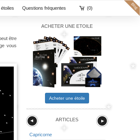
étoiles
Questions fréquentes
(0)
ACHETER UNE ETOILE
eut être
age vous
Acheter une étoile
ARTICLES
►
►
Capricorne
Renard