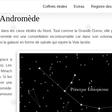
Coffrets étoiles
Extras
Registre des 
Andromède
 dans les cieux étoilés du Nord. Tout comme la Grande Ourse, elle p
romède est une constellation incontournable car dans son voisin
la galaxie en forme de spirale qui rejoint la Voie lactée.
grace à
to). Les
, Mirach
. Si les
rver une
dromède.
 fameuse