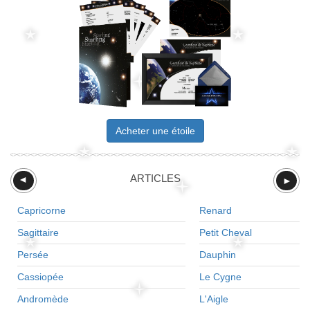
Acheter une étoile
ARTICLES
►
►
Capricorne
Renard
Sagittaire
Petit Cheval
Persée
Dauphin
Cassiopée
Le Cygne
Andromède
L'Aigle