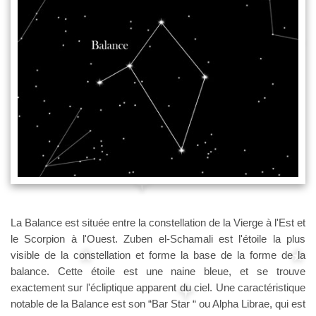
La Balance est située entre la constellation de la Vierge à l'Est et
le Scorpion à l'Ouest. Zuben el-Schamali est l'étoile la plus
visible de la constellation et forme la base de la forme de la
balance. Cette étoile est une naine bleue, et se trouve
exactement sur ​​l'écliptique apparent du ciel. Une caractéristique
notable de la Balance est son “Bar Star “ ou Alpha Librae, qui est